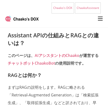
コ
Chaako's DOX
ChaakoAssistant
ン
テ
ン
ツ
Assistant APIの仕組みとRAGとの違
へ
いは？
ス
キ
このページは、
AIアシスタントのChaako
が運営する
ッ
チャットボットChaakoBot
の使用説明です。
プ
RAGとは何か？
まずはRAGの説明をします。RAGに略される
「Retrieval-Augmented Generation」は「検索拡張
生成」、「取得拡張生成」などと訳されており、早