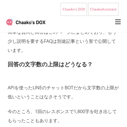
コ
Chaako's DOX
ChaakoAssistant
ン
テ
ン
簡単な質問と回答はこのページにまとめており、もう
ツ
少し説明を要するFAQは別途記事という形で公開して
へ
います。
ス
キ
回答の文字数の上限はどうなる？
ッ
プ
APIを使ったLINEのチャットBOTだから文字数の上限が
低いということはなさそうです。
今のところ、1回のレスポンスで1,800字を吐き出して
もらったこともあります。